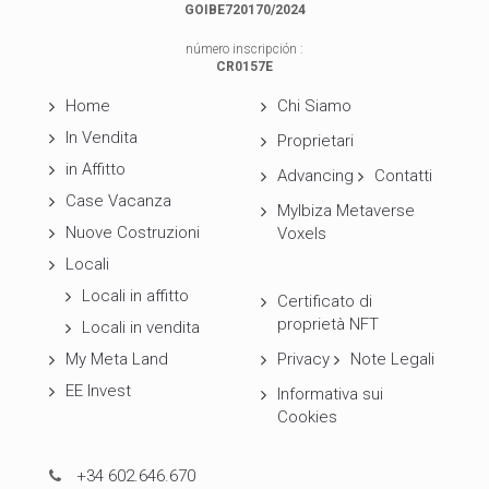
GOIBE720170/2024
número inscripción :
CR0157E
Home
Chi Siamo
In Vendita
Proprietari
in Affitto
Advancing
Contatti
Case Vacanza
MyIbiza Metaverse
Nuove Costruzioni
Voxels
Locali
Locali in affitto
Certificato di
proprietà NFT
Locali in vendita
My Meta Land
Privacy
Note Legali
EE Invest
Informativa sui
Cookies
+34 602.646.670