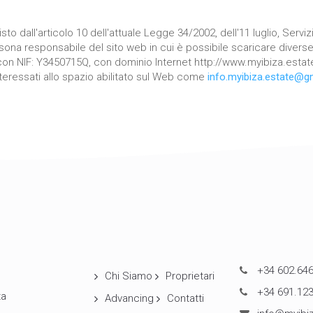
to dall'articolo 10 dell'attuale Legge 34/2002, dell'11 luglio, Serviz
ona responsabile del sito web in cui è possibile scaricare diverse 
 con NIF: Y3450715Q, con dominio Internet http://www.myibiza.estate
nteressati allo spazio abilitato sul Web come
info.myibiza.estate@g
+34 602.646
Chi Siamo
Proprietari
+34 691.123
ta
Advancing
Contatti