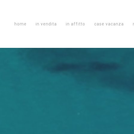
home
in vendita
in affitto
case vacanza