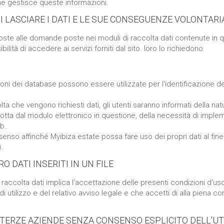
che gestisce queste informazioni.
 LASCIARE I DATI E LE SUE CONSEGUENZE VOLONTARI
poste alle domande poste nei moduli di raccolta dati contenute in qu
ilità di accedere ai servizi forniti dal sito. loro lo richiedono
ni dei database possono essere utilizzate per l'identificazione degli
lta che vengono richiesti dati, gli utenti saranno informati della nat
dotta dal modulo elettronico in questione, della necessità di impl
eb.
senso affinché Myibiza.estate possa fare uso dei propri dati al fine di
.
O DATI INSERITI IN UN FILE
di raccolta dati implica l'accettazione delle presenti condizioni d'u
di utilizzo e del relativo avviso legale e che accetti di alla piena c
A TERZE AZIENDE SENZA CONSENSO ESPLICITO DELL'UT