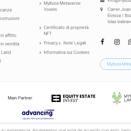
info@myibiz
MyIbiza Metaverse
Voxels
Carrer Joan 
canza
Eivissa / Ibi
ostruzioni
Islas balear
Certificato di proprietà
NFT
in affitto
Privacy
Note Legali
 in vendita
 Land
Informativa sui Cookies
t
MyIbiza Meta
Main Partner:
ar su experiencia. Asumiremos que está de acuerdo con esto, pero 