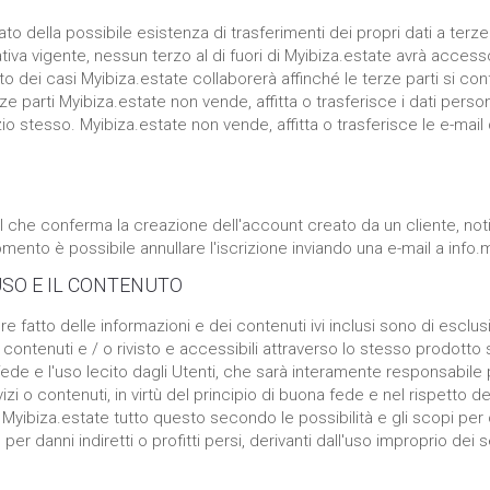
to della possibile esistenza di trasferimenti dei propri dati a terze 
tiva vigente, nessun terzo al di fuori di Myibiza.estate avrà accesso
sto dei casi Myibiza.estate collaborerà affinché le terze parti si co
 parti Myibiza.estate non vende, affitta o trasferisce i dati perso
io stesso. Myibiza.estate non vende, affitta o trasferisce le e-mail 
 che conferma la creazione dell'account creato da un cliente, notif
mento è possibile annullare l'iscrizione inviando una e-mail a inf
USO E IL CONTENUTO
e fatto delle informazioni e dei contenuti ivi inclusi sono di esclu
i, contenuti e / o rivisto e accessibili attraverso lo stesso prodott
a fede e l'uso lecito dagli Utenti, che sarà interamente responsabile
i o contenuti, in virtù del principio di buona fede e nel rispetto del
pria Myibiza.estate tutto questo secondo le possibilità e gli scopi pe
er danni indiretti o profitti persi, derivanti dall'uso improprio dei s