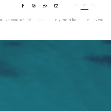
ES
IT
EN
nuove costruzioni
locali
my meta land
ee invest