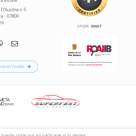
a.estate
D'Austria n 5
za - 07800
es
APISPA:
00607
verse Voxels
puede optar por no participar si lo desea.