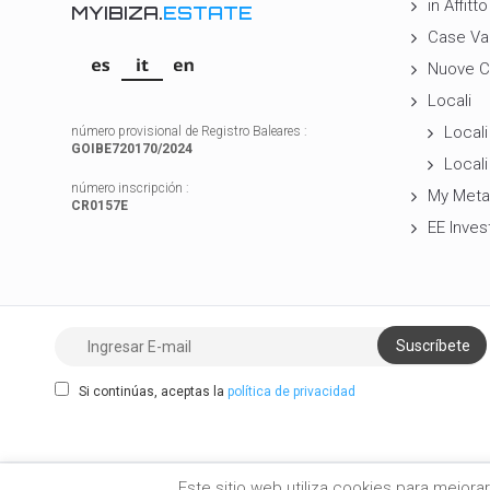
in Affitto
MYIBIZA.
ESTATE
Case Va
Nuove C
Locali
Locali 
número provisional de Registro Baleares :
GOIBE720170/2024
Locali
número inscripción :
My Meta
CR0157E
EE Inves
Si continúas, aceptas la
política de privacidad
Este sitio web utiliza cookies para mejor