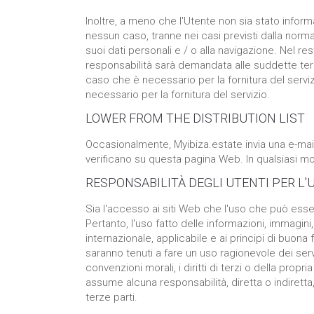
Inoltre, a meno che l'Utente non sia stato informa
nessun caso, tranne nei casi previsti dalla norma
suoi dati personali e / o alla navigazione. Nel re
responsabilità sarà demandata alle suddette terze
caso che è necessario per la fornitura del serviz
necessario per la fornitura del servizio.
LOWER FROM THE DISTRIBUTION LIST
Occasionalmente, Myibiza.estate invia una e-mail
verificano su questa pagina Web. In qualsiasi mo
RESPONSABILITÀ DEGLI UTENTI PER L'
Sia l'accesso ai siti Web che l'uso che può esser
Pertanto, l'uso fatto delle informazioni, immagin
internazionale, applicabile e ai principi di buon
saranno tenuti a fare un uso ragionevole dei serviz
convenzioni morali, i diritti di terzi o della pro
assume alcuna responsabilità, diretta o indiretta, p
terze parti.