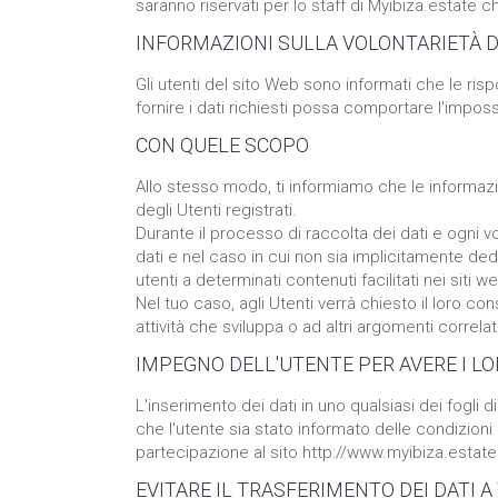
saranno riservati per lo staff di Myibiza.estate 
INFORMAZIONI SULLA VOLONTARIETÀ DI
Gli utenti del sito Web sono informati che le ris
fornire i dati richiesti possa comportare l'impossib
CON QUELE SCOPO
Allo stesso modo, ti informiamo che le informazio
degli Utenti registrati.
Durante il processo di raccolta dei dati e ogni vo
dati e nel caso in cui non sia implicitamente de
utenti a determinati contenuti facilitati nei siti w
Nel tuo caso, agli Utenti verrà chiesto il loro con
attività che sviluppa o ad altri argomenti correlati
IMPEGNO DELL'UTENTE PER AVERE I LOR
L'inserimento dei dati in uno qualsiasi dei fogli 
che l'utente sia stato informato delle condizioni 
partecipazione al sito http://www.myibiza.estate
EVITARE IL TRASFERIMENTO DEI DATI 