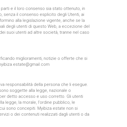
parti e il loro consenso sia stato ottenuto, in
, senza il consenso esplicito degli Utenti, ai
nformino alla legislazione vigente, anche se la
nali degli utenti di questo Web, a eccezione del
dei suoi utenti ad altre società, tranne nel caso
icando miglioramenti, notizie o offerte che si
o.myibiza.estate@gmail.com
siva responsabilità della persona che li esegue.
o sono soggette alla legge, nazionale o
 per detto accesso e uso corretto. Gli utenti
la legge, la morale, l'ordine pubblico, le
r cui sono concepiti. Myibiza.estate non si
ervizi o dei contenuti realizzati dagli utenti o da