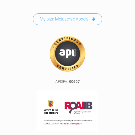
MyIbiza Metaverse Voxels
APISPA:
00607