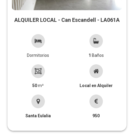
ALQUILER LOCAL - Can Escandell - LA061A
Dormitorios
1
Baños
50
m²
Local en Alquiler
Santa Eulalia
950