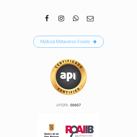
MyIbiza Metaverse Voxels
APISPA:
00607