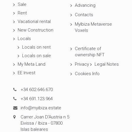
Sale
Advancing
Rent
Contacts
Vacational rental
MyIbiza Metaverse
New Construction
Voxels
Locals
Locals on rent
Certificate of
ownership NFT
Locals on sale
My Meta Land
Privacy
Legal Notes
EE Invest
Cookies Info
+34 602.646.670
+34 691.123.964
info@myibiza.estate
Carrer Joan D'Austria n 5
Eivissa / Ibiza - 07800
Islas baleares