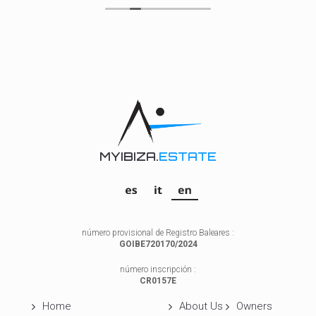
La casa superó nuestras expectativas: limpia, bien
equipada y con una ubicación perfecta para
disfrutar de la tranquilidad de la isla en invierno. La
inmobiliaria se encargó de que todo estuviera en
orden a nuestra llegada y se mantuvo disponible
para cualquier consulta durante nuestra estancia.
Sin duda, volveríamos a confiar en ellos. ¡Muy
recomendables!
MYIBIZA.
ESTATE
número provisional de Registro Baleares :
GOIBE720170/2024
número inscripción :
CR0157E
Home
About Us
Owners