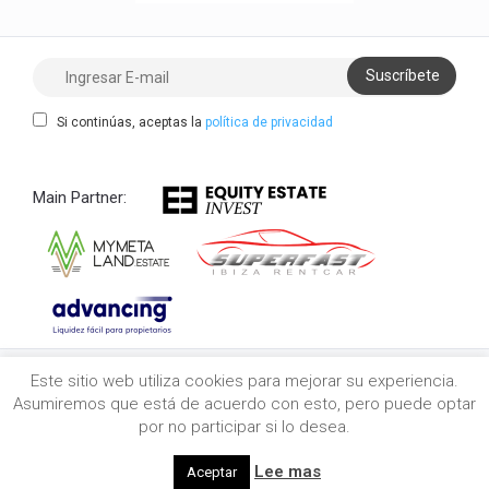
Si continúas, aceptas la
política de privacidad
Main Partner:
Este sitio web utiliza cookies para mejorar su experiencia.
Copyright 2021/2026 myibiza.estate © All Rights
Asumiremos que está de acuerdo con esto, pero puede optar
Reserved
por no participar si lo desea.
Powered by
Lee mas
Aceptar