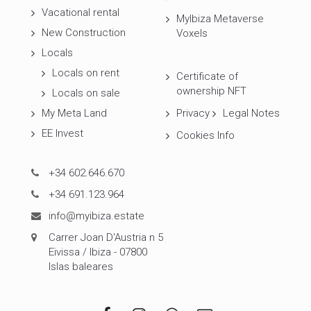
Vacational rental
MyIbiza Metaverse
New Construction
Voxels
Locals
Locals on rent
Certificate of
ownership NFT
Locals on sale
My Meta Land
Privacy
Legal Notes
EE Invest
Cookies Info
+34 602.646.670
+34 691.123.964
info@myibiza.estate
Carrer Joan D'Austria n 5
Eivissa / Ibiza - 07800
Islas baleares