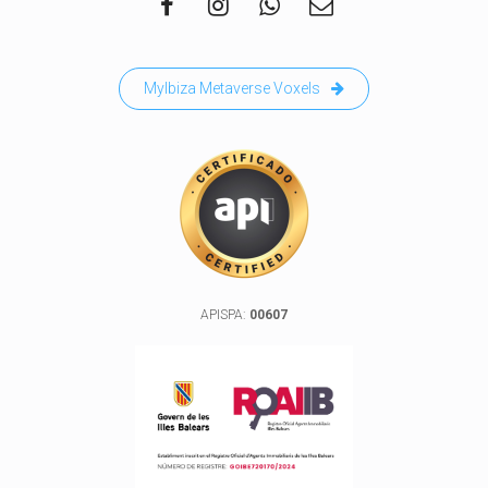
MyIbiza Metaverse Voxels
APISPA:
00607