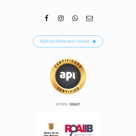
MyIbiza Metaverse Voxels
APISPA:
00607