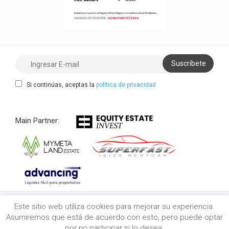
Si continúas, aceptas la
política de privacidad
Main Partner:
Este sitio web utiliza cookies para mejorar su experiencia.
Copyright 2021/2026 myibiza.estate © All Rights
Asumiremos que está de acuerdo con esto, pero puede optar
Reserved
por no participar si lo desea.