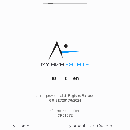
MYIBIZA.
ESTATE
número provisional de Registro Baleares :
GOIBE720170/2024
número inscripción :
CR0157E
Home
About Us
Owners