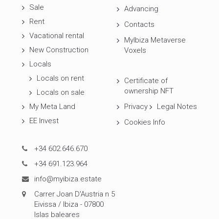
Sale
Advancing
Rent
Contacts
Vacational rental
MyIbiza Metaverse
New Construction
Voxels
Locals
Locals on rent
Certificate of
ownership NFT
Locals on sale
My Meta Land
Privacy
Legal Notes
EE Invest
Cookies Info
+34 602.646.670
+34 691.123.964
info@myibiza.estate
Carrer Joan D'Austria n 5
Eivissa / Ibiza - 07800
Islas baleares