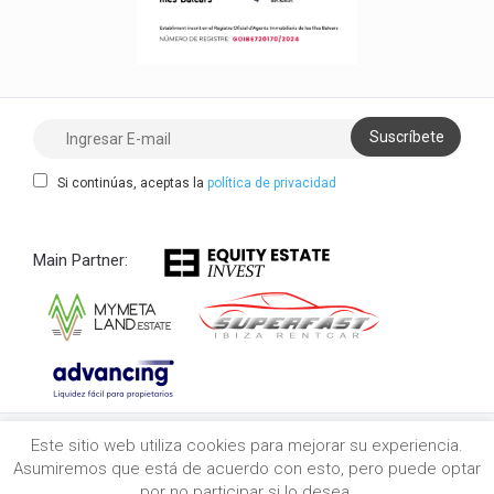
Si continúas, aceptas la
política de privacidad
Main Partner:
Este sitio web utiliza cookies para mejorar su experiencia.
Copyright 2021/2026 myibiza.estate © All Rights
Asumiremos que está de acuerdo con esto, pero puede optar
Reserved
por no participar si lo desea.