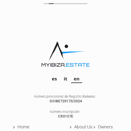
MYIBIZA.
ESTATE
número provisional de Registro Baleares :
GOIBE720170/2024
número inscripción :
CR0157E
Home
About Us
Owners