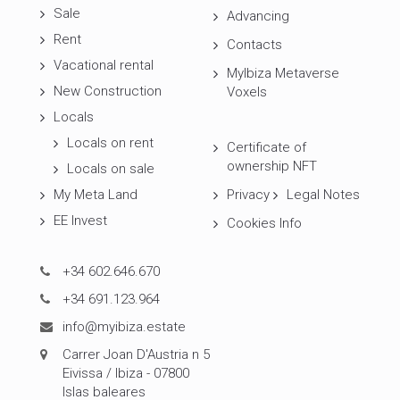
Sale
Advancing
Rent
Contacts
Vacational rental
MyIbiza Metaverse
New Construction
Voxels
Locals
Locals on rent
Certificate of
ownership NFT
Locals on sale
My Meta Land
Privacy
Legal Notes
EE Invest
Cookies Info
+34 602.646.670
+34 691.123.964
info@myibiza.estate
Carrer Joan D'Austria n 5
Eivissa / Ibiza - 07800
Islas baleares