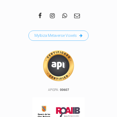
MyIbiza Metaverse Voxels
APISPA:
00607