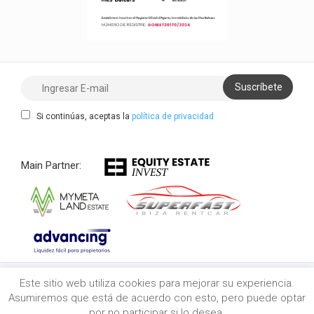
Si continúas, aceptas la
política de privacidad
Main Partner:
Este sitio web utiliza cookies para mejorar su experiencia.
Copyright 2021/2026 myibiza.estate © All Rights
Asumiremos que está de acuerdo con esto, pero puede optar
Reserved
por no participar si lo desea.