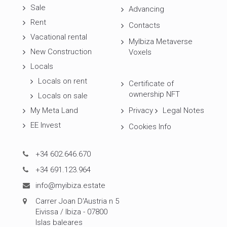
Sale
Advancing
Rent
Contacts
Vacational rental
MyIbiza Metaverse
New Construction
Voxels
Locals
Locals on rent
Certificate of
ownership NFT
Locals on sale
My Meta Land
Privacy
Legal Notes
EE Invest
Cookies Info
+34 602.646.670
+34 691.123.964
info@myibiza.estate
Carrer Joan D'Austria n 5
Eivissa / Ibiza - 07800
Islas baleares