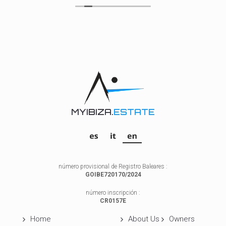
MYIBIZA.
ESTATE
número provisional de Registro Baleares :
GOIBE720170/2024
número inscripción :
CR0157E
Home
About Us
Owners