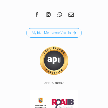
MyIbiza Metaverse Voxels
APISPA:
00607