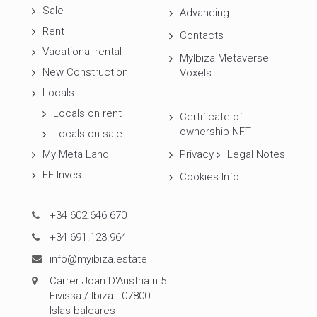
Sale
Advancing
Rent
Contacts
Vacational rental
MyIbiza Metaverse
New Construction
Voxels
Locals
Locals on rent
Certificate of
ownership NFT
Locals on sale
My Meta Land
Privacy
Legal Notes
EE Invest
Cookies Info
+34 602.646.670
+34 691.123.964
info@myibiza.estate
Carrer Joan D'Austria n 5
Eivissa / Ibiza - 07800
Islas baleares