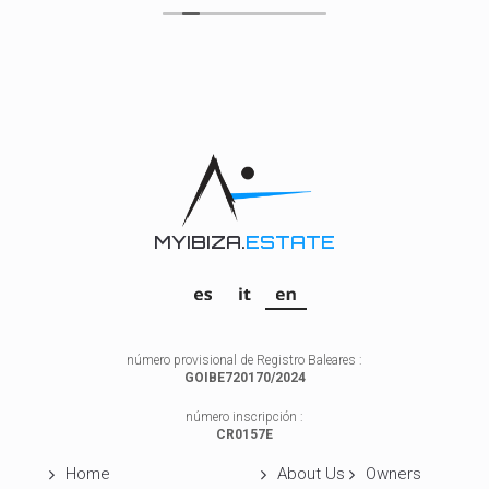
MYIBIZA.
ESTATE
número provisional de Registro Baleares :
GOIBE720170/2024
número inscripción :
CR0157E
Home
About Us
Owners