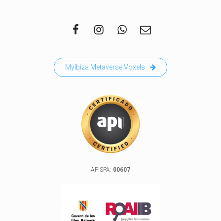
MyIbiza Metaverse Voxels
APISPA:
00607