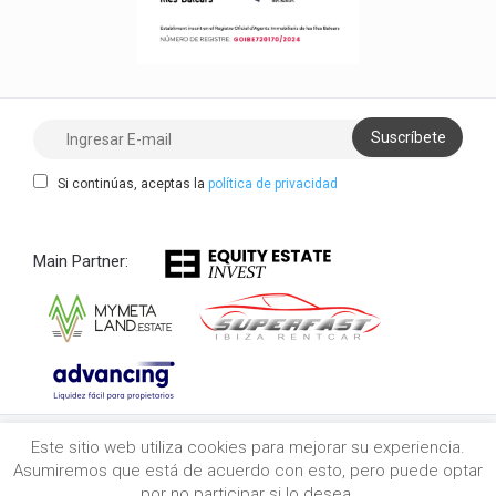
Si continúas, aceptas la
política de privacidad
Main Partner:
Este sitio web utiliza cookies para mejorar su experiencia.
Copyright 2021/2026 myibiza.estate © All Rights
Asumiremos que está de acuerdo con esto, pero puede optar
Reserved
por no participar si lo desea.