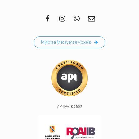
MyIbiza Metaverse Voxels
APISPA:
00607