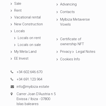
Sale
Advancing
Rent
Contacts
Vacational rental
MyIbiza Metaverse
New Construction
Voxels
Locals
Locals on rent
Certificate of
ownership NFT
Locals on sale
My Meta Land
Privacy
Legal Notes
EE Invest
Cookies Info
+34 602.646.670
+34 691.123.964
info@myibiza.estate
Carrer Joan D'Austria n 5
Eivissa / Ibiza - 07800
Islas baleares