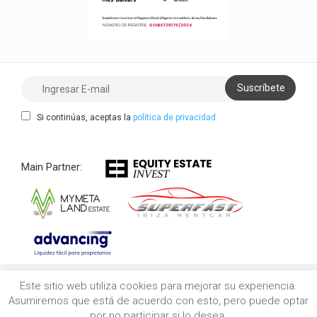
Si continúas, aceptas la
política de privacidad
Main Partner:
Este sitio web utiliza cookies para mejorar su experiencia.
Copyright 2021/2026 myibiza.estate © All Rights
Asumiremos que está de acuerdo con esto, pero puede optar
Reserved
por no participar si lo desea.