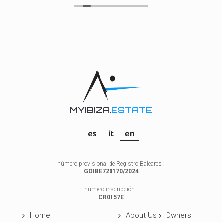
MYIBIZA.
ESTATE
número provisional de Registro Baleares :
GOIBE720170/2024
número inscripción :
CR0157E
Home
About Us
Owners