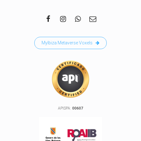
MyIbiza Metaverse Voxels
APISPA:
00607