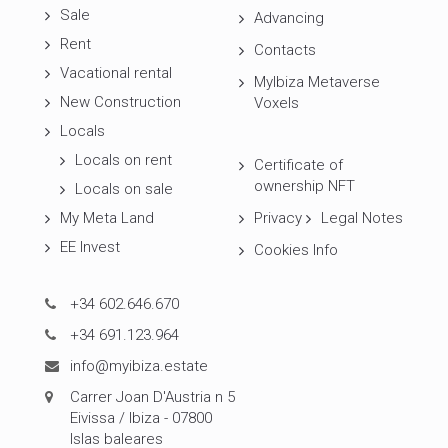
Sale
Advancing
Rent
Contacts
Vacational rental
MyIbiza Metaverse
New Construction
Voxels
Locals
Locals on rent
Certificate of
ownership NFT
Locals on sale
My Meta Land
Privacy
Legal Notes
EE Invest
Cookies Info
+34 602.646.670
+34 691.123.964
info@myibiza.estate
Carrer Joan D'Austria n 5
Eivissa / Ibiza - 07800
Islas baleares