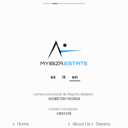
La casa superó nuestras expectativas: limpia, bien
equipada y con una ubicación perfecta para
disfrutar de la tranquilidad de la isla en invierno. La
inmobiliaria se encargó de que todo estuviera en
orden a nuestra llegada y se mantuvo disponible
para cualquier consulta durante nuestra estancia.
Sin duda, volveríamos a confiar en ellos. ¡Muy
recomendables!
MYIBIZA.
ESTATE
número provisional de Registro Baleares :
GOIBE720170/2024
número inscripción :
CR0157E
Home
About Us
Owners