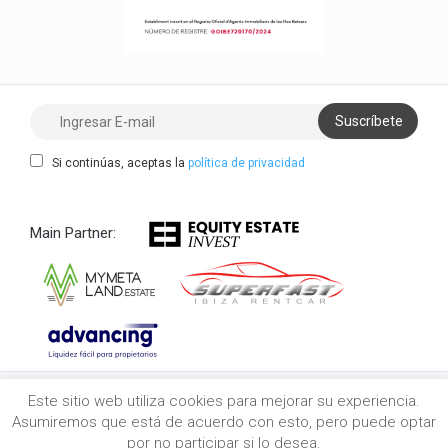
Si continúas, aceptas la
política de privacidad
Main Partner:
Este sitio web utiliza cookies para mejorar su experiencia.
Copyright 2021/2026 myibiza.estate © All Rights
Asumiremos que está de acuerdo con esto, pero puede optar
Reserved
por no participar si lo desea.