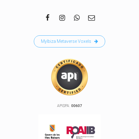
MyIbiza Metaverse Voxels
APISPA:
00607