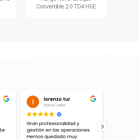
Convertible 2.0 TD4 HSE
lorenzo tur
Cla
hace 1 año
hac
Gran profesionalidad y
Estrema dis
nte
gestión en las operaciones.
assistenza 
Hemos quedado muy
cortesia, p