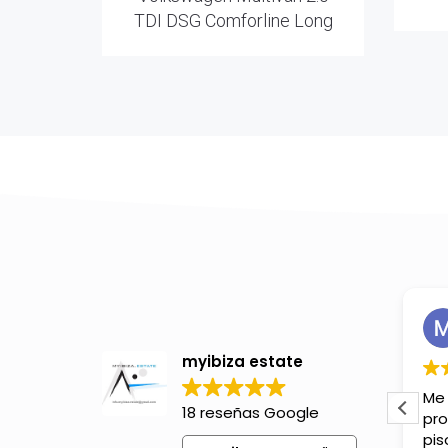
TDI DSG Comforline Long
Domi Almada
hace 10 meses
myibiza estate
Contentísima con esta
Me
18 reseñas Google
empresa, compramos un
pr
piso con ellos y la verdad muy
pis