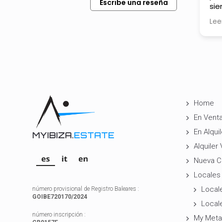
Escribe una reseña
pendiente a todo los
sie
detalles, muchas gracias por
ate
Leer más
Lee
todo…
Home
En Vent
En Alquil
MYIBIZA.
ESTATE
Alquiler
Nueva C
Locales
Locale
número provisional de Registro Baleares :
GOIBE720170/2024
Local
número inscripción :
My Meta