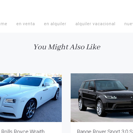
ome
en venta
en alquiler
alquiler vacacional
nue
You Might Also Like
Rolls Royce Wraith
Range Rover Sport 3.0 