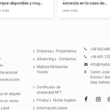
mpre disponible y muy
estancia en la casa de
nto. Gran profesional.
alquiler en Ibiza. Desde el
r más
Leer más
primer contacto, el trato 
profesional, cercano y mu
atento. Nos ofrecieron va
opciones que se ajustab
lo que buscábamos y nos
asesoraron en todo
momento.
+34 602.646
Empresa
Propietarios
La casa superó nuestras
+34 691.123
a
Advancing
Contactos
expectativas: limpia, bien
info@myibiz
equipada y con una
er
MyIbiza Metaverse
ubicación perfecta para
Voxels
Carrer Joan 
 Vacacional
disfrutar de la tranquilida
Eivissa / Ibi
onstrucción
la isla en invierno. La
Islas balear
inmobiliaria se encargó d
Certificado de
que todo estuviera en or
propiedad NFT
s en alquiler
a nuestra llegada y se
Privacy
Notas legales
mantuvo disponible para
es en venta
cualquier consulta durant
 Land
Información sobre