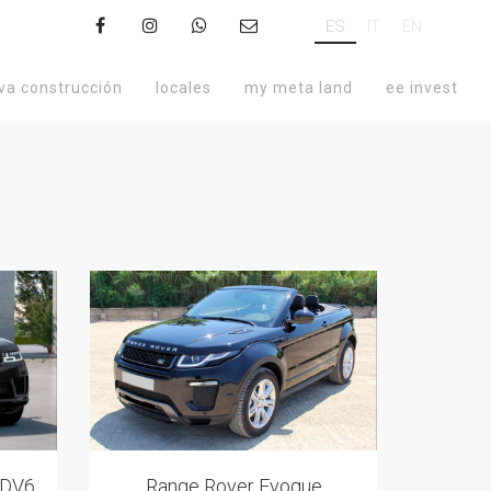
ES
IT
EN
va construcción
locales
my meta land
ee invest
SDV6
Range Rover Evoque