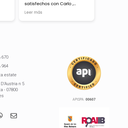
satisfechos con Carlo ,
immediate
nuestro asesor , y con la
comunicazi
Leer más
Leer más
fue
inmobiliaria.
orale.
y
Serietà e p
rias
Non sapre
an a
altra agen
Ibiza!!!
.670
.964
a.estate
D'Austria n 5
d de
za - 07800
es
e
APISPA:
00607
den
e