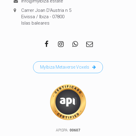
info@myibiza.estate
Carrer Joan D'Austria n 5
Eivissa / Ibiza - 07800
Islas baleares
MyIbiza Metaverse Voxels
APISPA:
00607