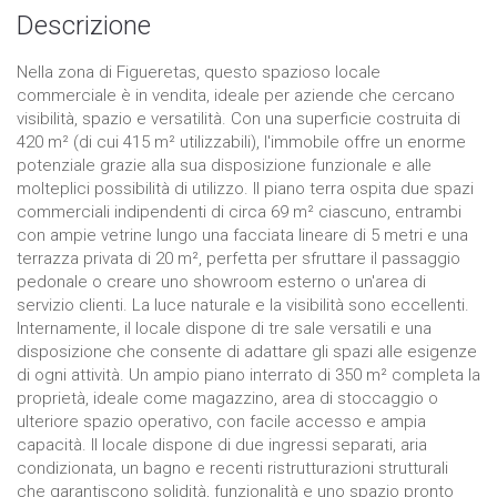
Descrizione
Nella zona di Figueretas, questo spazioso locale
commerciale è in vendita, ideale per aziende che cercano
visibilità, spazio e versatilità. Con una superficie costruita di
420 m² (di cui 415 m² utilizzabili), l'immobile offre un enorme
potenziale grazie alla sua disposizione funzionale e alle
molteplici possibilità di utilizzo. Il piano terra ospita due spazi
commerciali indipendenti di circa 69 m² ciascuno, entrambi
con ampie vetrine lungo una facciata lineare di 5 metri e una
terrazza privata di 20 m², perfetta per sfruttare il passaggio
pedonale o creare uno showroom esterno o un'area di
servizio clienti. La luce naturale e la visibilità sono eccellenti.
Internamente, il locale dispone di tre sale versatili e una
disposizione che consente di adattare gli spazi alle esigenze
di ogni attività. Un ampio piano interrato di 350 m² completa la
proprietà, ideale come magazzino, area di stoccaggio o
ulteriore spazio operativo, con facile accesso e ampia
capacità. Il locale dispone di due ingressi separati, aria
condizionata, un bagno e recenti ristrutturazioni strutturali
che garantiscono solidità, funzionalità e uno spazio pronto