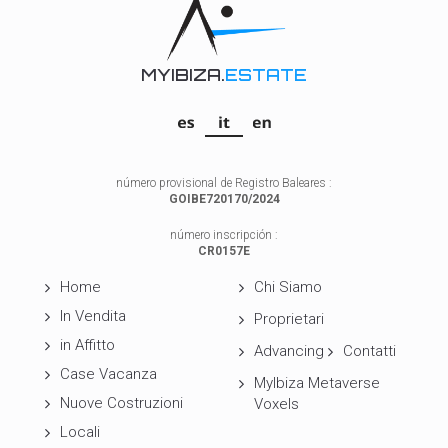
MYIBIZA.
ESTATE
número provisional de Registro Baleares :
GOIBE720170/2024
número inscripción :
CR0157E
Home
Chi Siamo
In Vendita
Proprietari
in Affitto
Advancing
Contatti
Case Vacanza
MyIbiza Metaverse
Nuove Costruzioni
Voxels
Locali