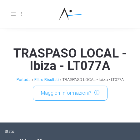
Toggle
navigation
TRASPASO LOCAL -
Ibiza - LT077A
Portada
»
Filtro Risultati
»
TRASPASO LOCAL - Ibiza - LT077A
Maggiori Informazioni?
Stato: