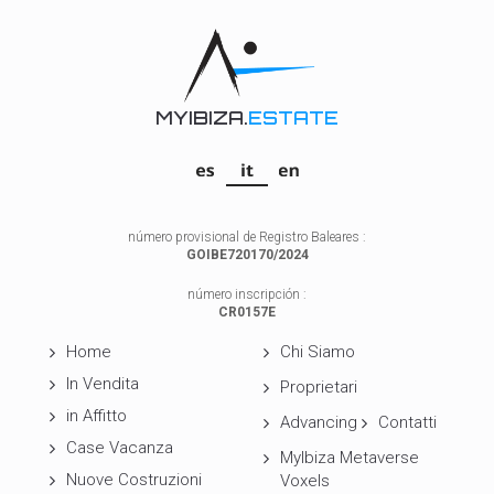
MYIBIZA.
ESTATE
número provisional de Registro Baleares :
GOIBE720170/2024
número inscripción :
CR0157E
Home
Chi Siamo
In Vendita
Proprietari
in Affitto
Advancing
Contatti
Case Vacanza
MyIbiza Metaverse
Nuove Costruzioni
Voxels