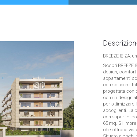
Descrizion
BREEZE IBIZA: un
Scopri BREEZE IB
design, comfort 
appartamenti co
con solarium, tu
progettata con 
con un design al
per ottimizzare 
accoglienti. La p
con superfici co
65 mq. Gli impre
che offrono vist
Situato a pochi 