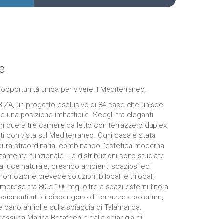
e
'opportunità unica per vivere il Mediterraneo.
IZA, un progetto esclusivo di 84 case che unisce
e una posizione imbattibile. Scegli tra eleganti
n due e tre camere da letto con terrazze o duplex
tti con vista sul Mediterraneo. Ogni casa è stata
cura straordinaria, combinando l'estetica moderna
tamente funzionale. Le distribuzioni sono studiate
la luce naturale, creando ambienti spaziosi ed
romozione prevede soluzioni bilocali e trilocali,
mprese tra 80 e 100 mq, oltre a spazi esterni fino a
ssionanti attici dispongono di terrazze e solarium,
e panoramiche sulla spiaggia di Talamanca.
passi da Marina Botafoch e dalla spiaggia di