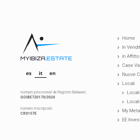
Home
In Vendi
in Affitto
MYIBIZA.
ESTATE
Case Va
Nuove C
Locali
Locali 
número provisional de Registro Baleares :
GOIBE720170/2024
Locali
número inscripción :
My Meta
CR0157E
EE Inves