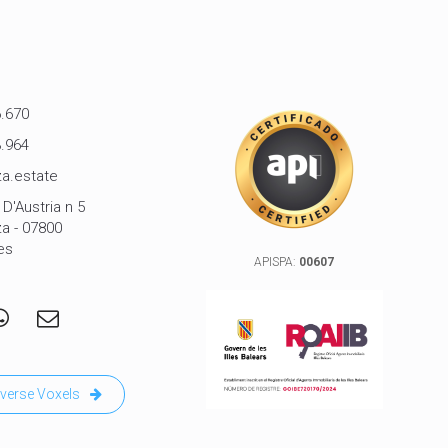
.670
.964
a.estate
D'Austria n 5
za - 07800
es
APISPA:
00607
verse Voxels