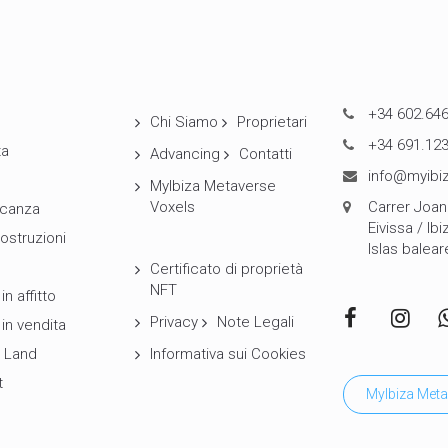
+34 602.646
Chi Siamo
Proprietari
+34 691.123
ta
Advancing
Contatti
info@myibiz
MyIbiza Metaverse
Voxels
Carrer Joan 
canza
Eivissa / Ibi
ostruzioni
Islas balear
Certificato di proprietà
NFT
in affitto
Privacy
Note Legali
 in vendita
 Land
Informativa sui Cookies
t
MyIbiza Meta