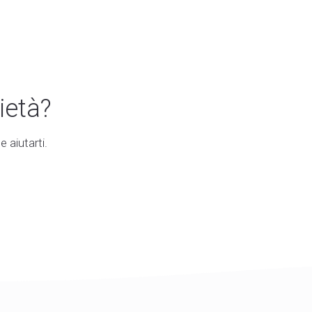
ietà?
 aiutarti.