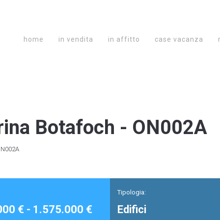
home
in vendita
in affitto
case vacanza
ina Botafoch - ON002A
 ON002A
Tipologia:
00 € - 1.575.000 €
Edifici