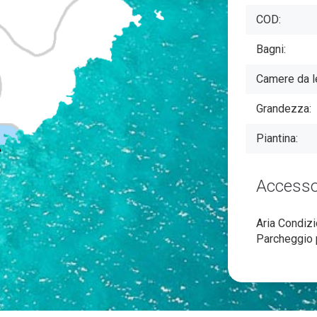
COD:
Bagni:
Camere da le
Grandezza:
Piantina:
Accessor
Aria Condizi
Parcheggio p