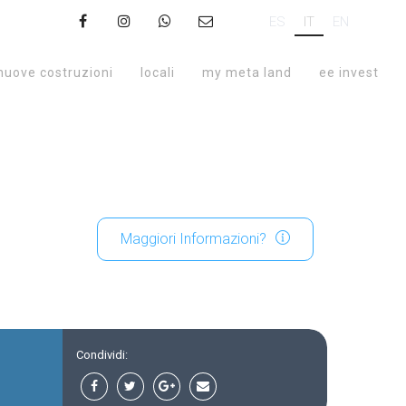
ES
IT
EN
nuove costruzioni
locali
my meta land
ee invest
Maggiori Informazioni?
Condividi: