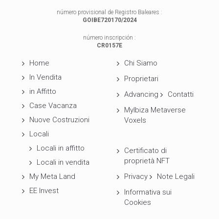
número provisional de Registro Baleares :
GOIBE720170/2024
número inscripción :
CR0157E
Home
Chi Siamo
In Vendita
Proprietari
in Affitto
Advancing
Contatti
Case Vacanza
MyIbiza Metaverse
Nuove Costruzioni
Voxels
Locali
Locali in affitto
Certificato di
proprietà NFT
Locali in vendita
My Meta Land
Privacy
Note Legali
EE Invest
Informativa sui
Cookies