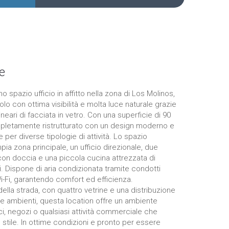
e
 spazio ufficio in affitto nella zona di Los Molinos,
olo con ottima visibilità e molta luce naturale grazie
lineari di facciata in vetro. Con una superficie di 90
pletamente ristrutturato con un design moderno e
e per diverse tipologie di attività. Lo spazio
pia zona principale, un ufficio direzionale, due
on doccia e una piccola cucina attrezzata di
. Dispone di aria condizionata tramite condotti
i-Fi, garantendo comfort ed efficienza.
o della strada, con quattro vetrine e una distribuzione
ue ambienti, questa location offre un ambiente
ci, negozi o qualsiasi attività commerciale che
 e stile. In ottime condizioni e pronto per essere