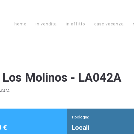
home
in vendita
in affitto
case vacanza
Los Molinos - LA042A
LA042A
Tipologia:
0 €
Locali