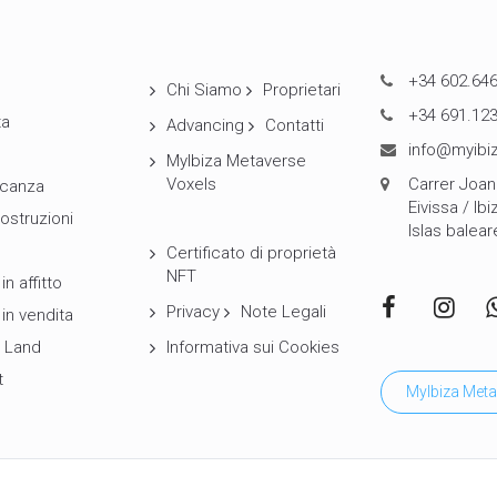
+34 602.646
Chi Siamo
Proprietari
+34 691.123
ta
Advancing
Contatti
info@myibiz
MyIbiza Metaverse
Voxels
Carrer Joan 
canza
Eivissa / Ibi
ostruzioni
Islas balear
Certificato di proprietà
NFT
in affitto
Privacy
Note Legali
 in vendita
 Land
Informativa sui Cookies
t
MyIbiza Meta