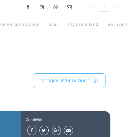
ES
IT
EN
nuove costruzioni
locali
my meta land
ee invest
Maggiori Informazioni?
Condividi: