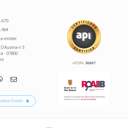
.670
.964
a.estate
D'Austria n 5
za - 07800
es
APISPA:
00607
verse Voxels