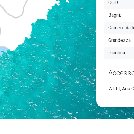
COD:
Bagni:
Camere da le
Grandezza:
Piantina:
Accessor
WI-FI, Aria 