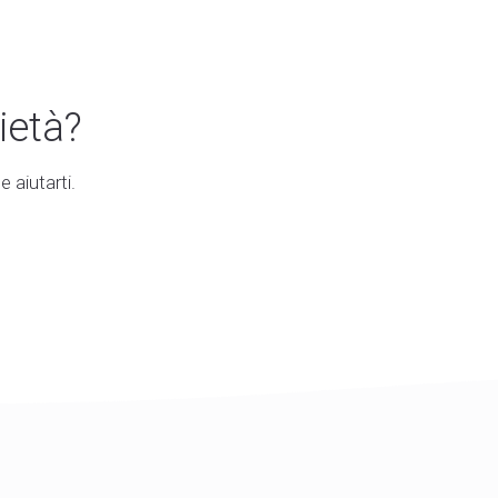
ietà?
 aiutarti.