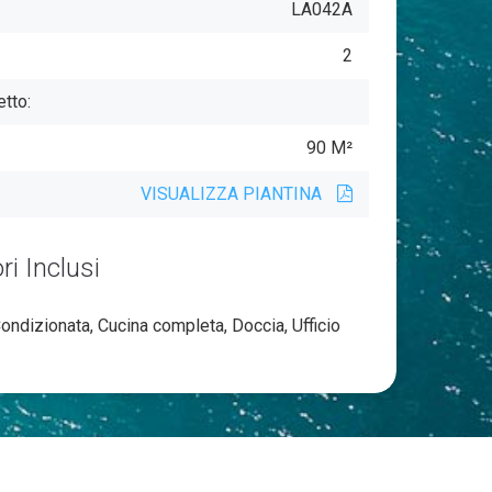
LA042A
2
tto:
90 M²
VISUALIZZA PIANTINA
i Inclusi
Condizionata, Cucina completa, Doccia, Ufficio