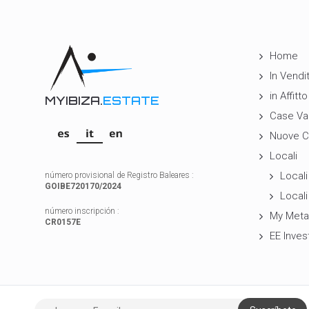
Home
In Vendi
in Affitto
MYIBIZA.
ESTATE
Case Va
Nuove C
Locali
Locali 
número provisional de Registro Baleares :
GOIBE720170/2024
Locali
número inscripción :
My Meta
CR0157E
EE Inves