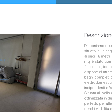
Descrizion
Disponiamo di uno
situato in un ang
ai suoi 18 metri 
mq, è stato com
funzionale, ideal
dispone di un'am
bagni completi c
elettrodomestici
indipendenti e W
Situata al livell
ottimizzata in d
perfetto per uffi
cerchi visibilità