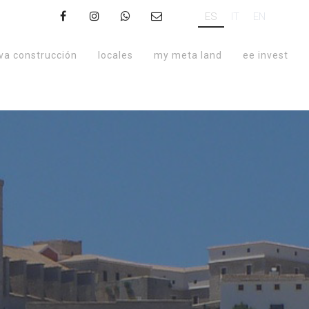
ES
IT
EN
va construcción
locales
my meta land
ee invest