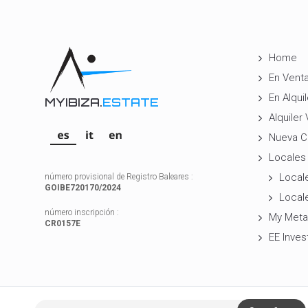
Home
En Vent
En Alquil
MYIBIZA.
ESTATE
Alquiler
Nueva C
Locales
Locale
número provisional de Registro Baleares :
GOIBE720170/2024
Local
número inscripción :
My Meta
CR0157E
EE Inves