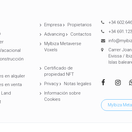
+34 602.646
Empresa
Propietarios
+34 691.123
a
Advancing
Contactos
info@myibiz
er
MyIbiza Metaverse
Voxels
Carrer Joan 
 Vacacional
Eivissa / Ibi
onstrucción
Islas balear
Certificado de
propiedad NFT
s en alquiler
Privacy
Notas legales
es en venta
 Land
Información sobre
Cookies
t
MyIbiza Meta