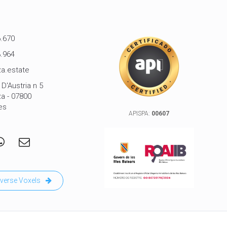
.670
.964
a.estate
D'Austria n 5
za - 07800
es
APISPA:
00607
verse Voxels