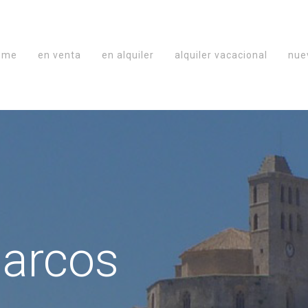
ome
en venta
en alquiler
alquiler vacacional
nue
arcos